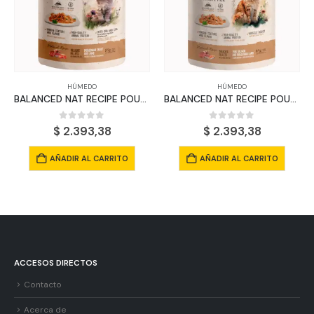
HÚMEDO
HÚMEDO
BALANCED NAT RECIPE POUCH GATO CACHORRO TRUCHA Y CORDERO X 85 GRS
BALANCED NAT RECIPE POUCH GATO ADULTO SALMON Y CORDERO X 85 GRS
0
out of 5
0
out of 5
$
2.393,38
$
2.393,38
AÑADIR AL CARRITO
AÑADIR AL CARRITO
ACCESOS DIRECTOS
Contacto
Acerca de