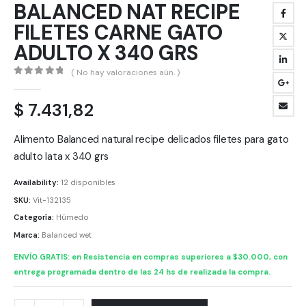
BALANCED NAT RECIPE
FILETES CARNE GATO
ADULTO X 340 GRS
( No hay valoraciones aún. )
0
out of 5
$
7.431,82
Alimento Balanced natural recipe delicados filetes para gato
adulto lata x 340 grs
Availability:
12 disponibles
SKU:
Vit-132135
Categoría:
Húmedo
Marca:
Balanced wet
ENVÍO GRATIS: en Resistencia en compras superiores a $30.000, con
entrega programada dentro de las 24 hs de realizada la compra.