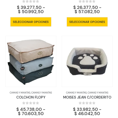
0
out of 5
0
out of 5
$
39.277,50
-
$
26.377,50
-
Rango
Rango
$
50.992,50
$
57.082,50
de
de
precios:
precios:
Este
Este
SELECCIONAR OPCIONES
SELECCIONAR OPCIONES
desde
desde
producto
produ
$ 39.277,50
$ 26.377
tiene
tiene
hasta
hasta
$ 50.992,50
$ 57.082
múltiples
múltip
variantes.
varian
Las
Las
opciones
opcio
se
se
pueden
pued
elegir
elegir
en
en
la
la
página
págin
CAMAS Y MANTAS
,
CAMAS Y MANTAS
CAMAS Y MANTAS
,
CAMAS Y MANTAS
de
de
COLCHON FLOPY
MOISES JEAN C/CORDERITO
producto
produ
0
out of 5
0
out of 5
$
45.738,00
-
$
33.982,50
-
Rango
Rango
$
70.603,50
$
46.042,50
de
de