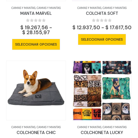
página
págin
CAMAS Y MANTAS
,
CAMAS Y MANTAS
CAMAS Y MANTAS
,
CAMAS Y MANTAS
de
de
MANTA MARVEL
COLCHITA SOFT
producto
produ
0
out of 5
0
out of 5
Ra
$
19.267,56
-
$
12.937,50
-
$
17.617,50
Rango
de
$
28.155,97
de
pr
Este
SELECCIONAR OPCIONES
precios:
de
Este
produ
SELECCIONAR OPCIONES
desde
$ 
producto
tiene
$ 19.267,56
ha
tiene
hasta
$ 
múltip
$ 28.155,97
múltiples
varian
variantes.
Las
Las
opcio
opciones
se
se
pued
pueden
elegir
elegir
en
en
la
la
págin
página
de
CAMAS Y MANTAS
,
CAMAS Y MANTAS
CAMAS Y MANTAS
,
CAMAS Y MANTAS
de
produ
COLCHONETA CHIC
COLCHONETA LUCKY
producto