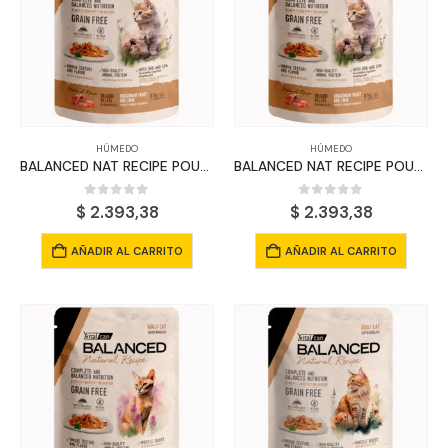
HÚMEDO
HÚMEDO
BALANCED NAT RECIPE POUCH GATO CACHORRO TRUCHA Y CORDERO X 85 GRS
BALANCED NAT RECIPE POUCH GATO CACHORRO CORDERO X 85 GRS
0
out of 5
0
out of 5
$
2.393,38
$
2.393,38
AÑADIR AL CARRITO
AÑADIR AL CARRITO