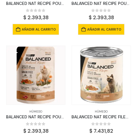
BALANCED NAT RECIPE POUCH GATO ADULTO POLLO X 85 GRS
BALANCED NAT RECIPE POUCH GATO ADULTO CORDERO X 85 GRS
0
out of 5
0
out of 5
$
2.393,38
$
2.393,38
AÑADIR AL CARRITO
AÑADIR AL CARRITO
HÚMEDO
HÚMEDO
BALANCED NAT RECIPE POUCH GATO ADULTO CARNE X 85 GRS
BALANCED NAT RECIPE FILETES POLLO GATO ADULTO X 340 GRS
0
out of 5
0
out of 5
$
2.393,38
$
7.431,82