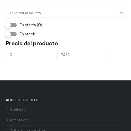
se
pued
elegir
en
En oferta
(0)
la
En stock
págin
de
Precio del producto
produ
ACCESOS DIRECTOS
Contacto
Acerca de
Trabajá con nosotros