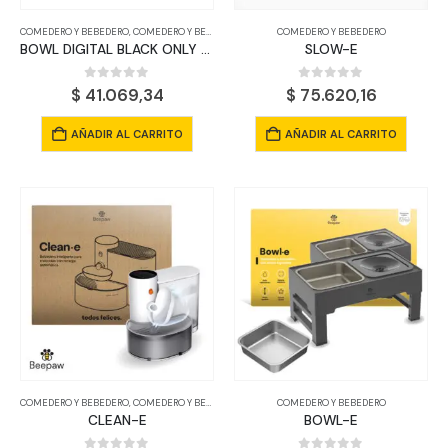
COMEDERO Y BEBEDERO
,
COMEDERO Y BEBEDERO
COMEDERO Y BEBEDERO
BOWL DIGITAL BLACK ONLY SIZE
SLOW-E
0
out of 5
0
out of 5
$
41.069,34
$
75.620,16
AÑADIR AL CARRITO
AÑADIR AL CARRITO
COMEDERO Y BEBEDERO
,
COMEDERO Y BEBEDERO
COMEDERO Y BEBEDERO
CLEAN-E
BOWL-E