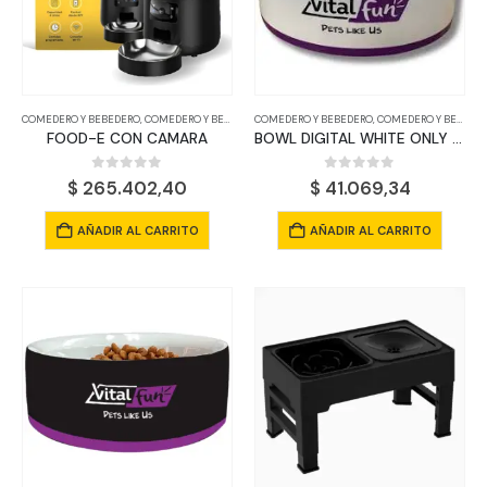
pueden
elegir
en
la
página
COMEDERO Y BEBEDERO
,
COMEDERO Y BEBEDERO
COMEDERO Y BEBEDERO
,
COMEDERO Y BEBEDERO
de
FOOD-E CON CAMARA
BOWL DIGITAL WHITE ONLY SIZE
producto
0
out of 5
0
out of 5
$
265.402,40
$
41.069,34
AÑADIR AL CARRITO
AÑADIR AL CARRITO