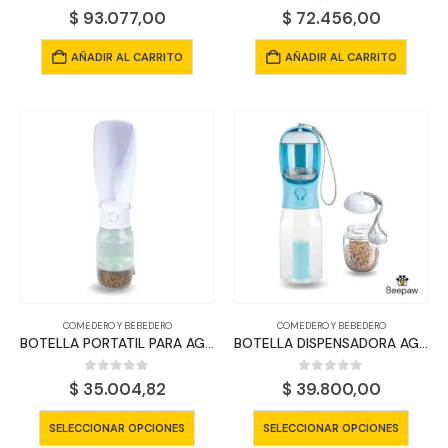
0
out of 5
0
out of 5
$
93.077,00
$
72.456,00
AÑADIR AL CARRITO
AÑADIR AL CARRITO
COMEDERO Y BEBEDERO
COMEDERO Y BEBEDERO
BOTELLA PORTATIL PARA AGUA Y COMIDA
BOTELLA DISPENSADORA AGUA, COMIDA y BOLSA
0
out of 5
0
out of 5
$
35.004,82
$
39.800,00
Este
Este
SELECCIONAR OPCIONES
SELECCIONAR OPCIONES
producto
produ