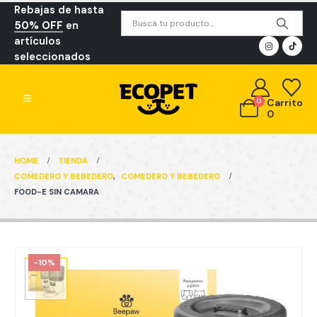
Rebajas de hasta
50% OFF
en
artículos
seleccionados
0
Carrito
0
HOME
TIENDA
COMEDERO Y BEBEDERO
,
COMEDERO Y BEBEDERO
FOOD-E SIN CAMARA
-10%