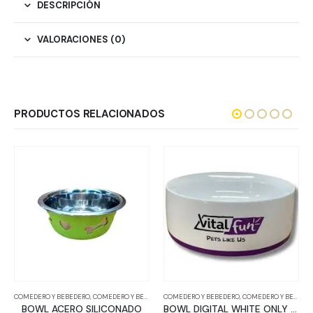
DESCRIPCIÓN
VALORACIONES (0)
PRODUCTOS RELACIONADOS
O Y BEBEDERO
,
COMEDERO Y BEBEDERO
COMEDERO Y BEBEDERO
,
COMEDERO Y BEBEDERO
COMEDERO Y 
L ACERO SILICONADO
BOWL DIGITAL WHITE ONLY SIZE
FOOD