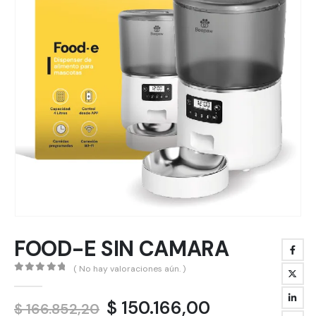
FOOD-E SIN CAMARA
( No hay valoraciones aún. )
0
out of 5
El
El
$
150.166,00
$
166.852,20