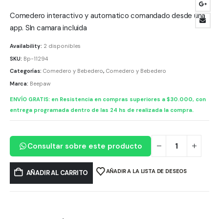
precio
precio
original
actual
Comedero interactivo y automatico comandado desde una
era:
es:
app. SIn camara incluida
$ 166.852,20.
$ 150.166,00
Availability:
2 disponibles
SKU:
Bp-11294
Categorías:
Comedero y Bebedero
,
Comedero y Bebedero
Marca:
Beepaw
ENVÍO GRATIS: en Resistencia en compras superiores a $30.000, con
entrega programada dentro de las 24 hs de realizada la compra.
Consultar sobre este producto
AÑADIR A LA LISTA DE DESEOS
AÑADIR AL CARRITO