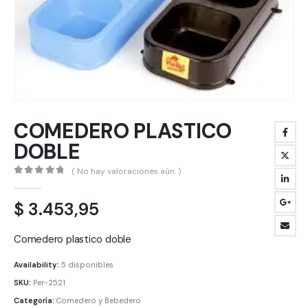
COMEDERO PLASTICO
DOBLE
( No hay valoraciones aún. )
0
out of 5
$
3.453,95
Comedero plastico doble
Availability:
5 disponibles
SKU:
Per-2521
Categoría:
Comedero y Bebedero