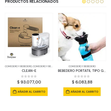
PRODUCTOS RELACIONADOS
COMEDERO Y BEBEDERO
,
COMEDERO Y BEBEDERO
COMEDERO Y BEBEDERO
CLEAN-E
BEBEDERO PORTATIL TIPO GARRAFA
0
out of 5
0
out of 5
$
93.077,00
$
6.083,88
AÑADIR AL CARRITO
AÑADIR AL CARRITO