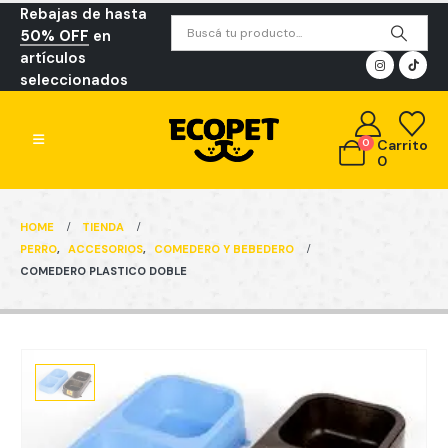
Rebajas de hasta
50% OFF
en
artículos
seleccionados
0
Carrito
0
HOME
TIENDA
PERRO
,
ACCESORIOS
,
COMEDERO Y BEBEDERO
COMEDERO PLASTICO DOBLE