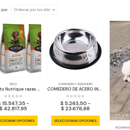
 por:
SECO
COMEDERO Y BEBEDERO
Alimento Nutrique razas pequeñas cachorro
COMEDERO DE ACERO INOXIDABLE
0
out of 5
0
out of 5
$
15.547,35
-
$
5.263,50
-
Rango
Rango
$
42.817,95
$
23.676,68
de
de
precios:
precios:
Este
Este
ECCIONAR OPCIONES
SELECCIONAR OPCIONES
desde
desde
producto
producto
$ 15.547,35
$ 5.263,50
INDUMENT