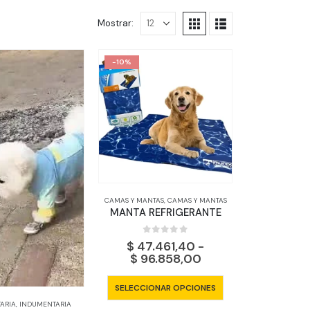
Mostrar:
-10%
CAMAS Y MANTAS
,
CAMAS Y MANTAS
MANTA REFRIGERANTE
0
out of 5
$
47.461,40
-
Rango
$
96.858,00
de
precios:
Este
SELECCIONAR OPCIONES
desde
producto
$ 47.461,40
ARIA
,
INDUMENTARIA