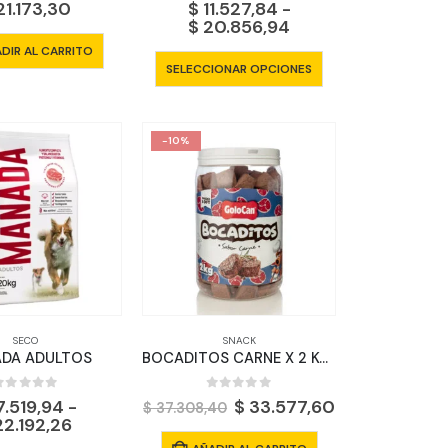
1.173,30
$
11.527,84
-
Rango
$
20.856,94
de
DIR AL CARRITO
precios:
Este
SELECCIONAR OPCIONES
desde
producto
$ 11.527,84
tiene
hasta
$ 20.856,94
múltiples
-10%
variantes.
Las
opciones
se
pueden
elegir
en
la
SECO
SNACK
página
DA ADULTOS
BOCADITOS CARNE X 2 KGS
de
producto
0
out of 5
0
out of 5
El
El
7.519,94
-
$
33.577,60
$
37.308,40
Rango
precio
precio
2.192,26
de
original
actual