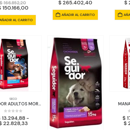
El
$
265.402,40
$
2
$
166.852,20
precio
El
$
150.166,00
original
precio
AÑADIR AL CARRITO
AÑA
era:
actual
AÑADIR AL CARRITO
$ 166.852,20.
es:
$ 150.166,00.
SECO
SEGUIDOR ADULTOS MORDIDA PEQUEÑA
MANA
0
out of 5
$
13.294,88
-
$
1
Rango
$
22.828,33
$
2
de