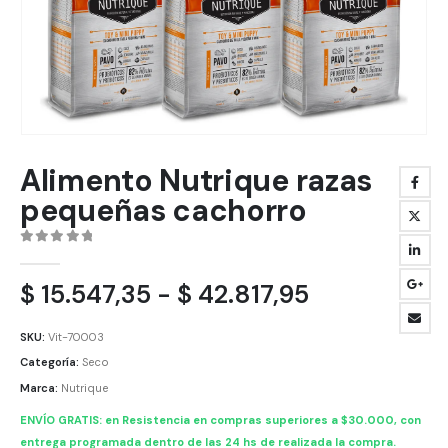
Alimento Nutrique razas
pequeñas cachorro
0
out of 5
Rango
$
15.547,35
-
$
42.817,95
de
precios:
SKU:
Vit-70003
desde
Categoría:
Seco
$ 15.547,35
Marca:
Nutrique
hasta
ENVÍO GRATIS: en Resistencia en compras superiores a $30.000, con
$ 42.817,95
entrega programada dentro de las 24 hs de realizada la compra.