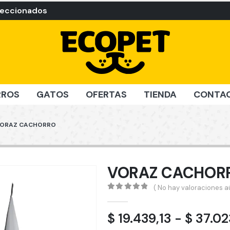
leccionados
RROS
GATOS
OFERTAS
TIENDA
CONTA
ORAZ CACHORRO
VORAZ CACHOR
( No hay valoraciones aú
0
out of 5
$
19.439,13
-
$
37.02