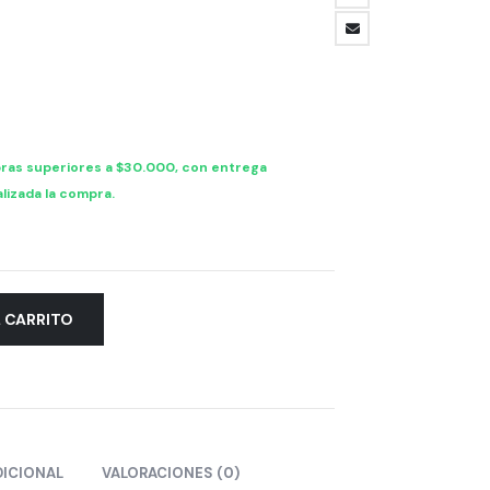
de
precios:
desde
$ 19.439,13
hasta
$ 37.023,53
ras superiores a $30.000, con entrega
lizada la compra.
L CARRITO
DICIONAL
VALORACIONES (0)