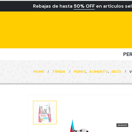
Rebajas de hasta
50% OFF
en artículos se
PE
HOME
TIENDA
PERRO
,
ALIMENTO
,
SECO
V