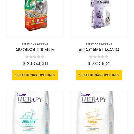
ESTÉTICA E HIGIENE
ESTÉTICA E HIGIENE
ABSORSOL PREMIUM
ALTA GAMA LAVANDA
0
out of 5
0
out of 5
$
2.854,36
$
7.038,21
Este
Este
SELECCIONAR OPCIONES
SELECCIONAR OPCIONES
producto
produ
tiene
tiene
múltiples
múltip
variantes.
varian
Las
Las
opciones
opcio
se
se
pueden
pued
elegir
elegir