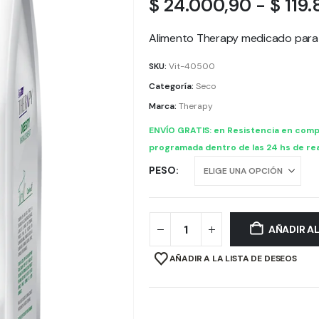
$
24.000,90
-
$
119.
Alimento Therapy medicado para
SKU:
Vit-40500
Categoría:
Seco
Marca:
Therapy
ENVÍO GRATIS: en Resistencia en comp
programada dentro de las 24 hs de rea
PESO
AÑADIR A
AÑADIR A LA LISTA DE DESEOS