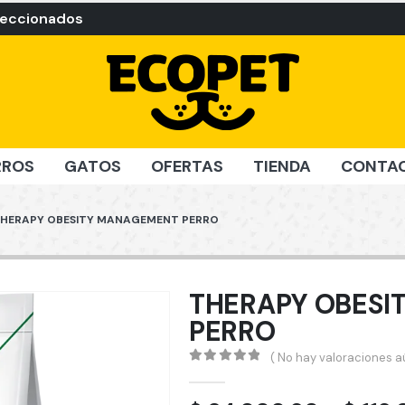
leccionados
RROS
GATOS
OFERTAS
TIENDA
CONTA
HERAPY OBESITY MANAGEMENT PERRO
THERAPY OBESI
PERRO
( No hay valoraciones aú
0
out of 5