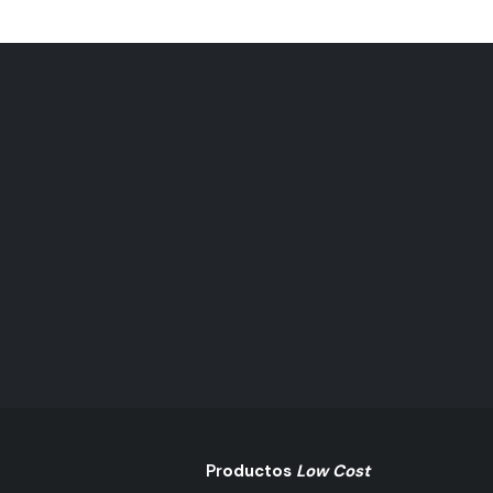
hasta
$ 77.243,00
Pr
Oductos
Low Cost