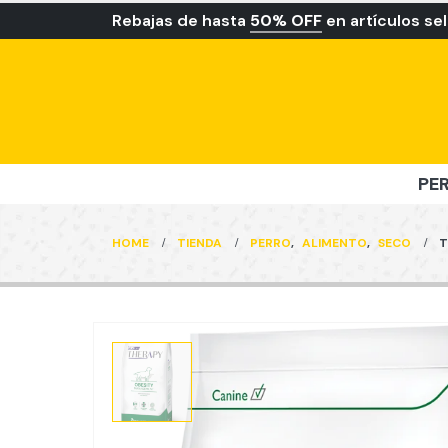
Rebajas de hasta
50% OFF
en artículos se
PE
HOME
TIENDA
PERRO
,
ALIMENTO
,
SECO
T