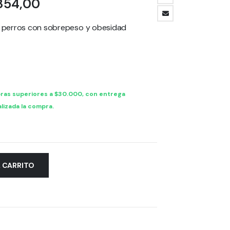
Rango
854,00
de
precios:
 perros con sobrepeso y obesidad
desde
$ 24.000,90
hasta
$ 119.854,00
ras superiores a $30.000, con entrega
lizada la compra.
L CARRITO