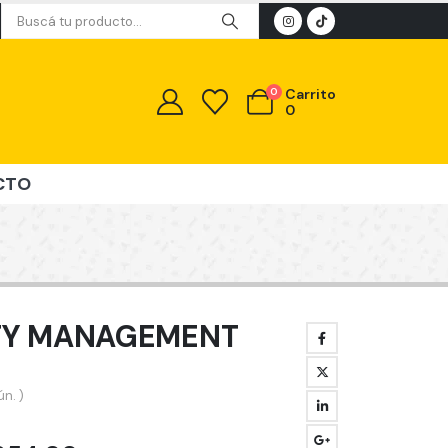
0
Carrito
0
CTO
TY MANAGEMENT
n. )