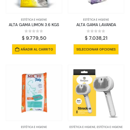
en
la
página
ESTÉTICA E HIGIENE
ESTÉTICA E HIGIENE
de
ALTA GAMA LIMON 3.6 KGS
ALTA GAMA LAVANDA
producto
0
out of 5
0
out of 5
$
9.779,50
$
7.038,21
Este
AÑADIR AL CARRITO
SELECCIONAR OPCIONES
produ
tiene
múltip
varian
Las
opcio
se
pued
elegir
en
la
págin
ESTÉTICA E HIGIENE
ESTÉTICA E HIGIENE
,
ESTÉTICA E HIGIENE
de