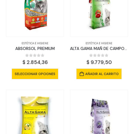
se
pueden
elegir
en
la
página
ESTÉTICA E HIGIENE
ESTÉTICA E HIGIENE
de
ABSORSOL PREMIUM
ALTA GAMA MAÑ DE CAMPO 3.6 KGS
producto
0
out of 5
0
out of 5
$
2.854,36
$
9.779,50
Este
SELECCIONAR OPCIONES
AÑADIR AL CARRITO
producto
tiene
múltiples
variantes.
Las
opciones
se
pueden
elegir