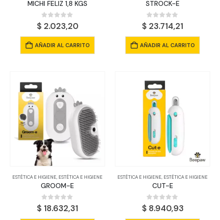
MICHI FELIZ 1,8 KGS
STROCK-E
produ
0
out of 5
0
out of 5
$
2.023,20
$
23.714,21
AÑADIR AL CARRITO
AÑADIR AL CARRITO
ESTÉTICA E HIGIENE
,
ESTÉTICA E HIGIENE
ESTÉTICA E HIGIENE
,
ESTÉTICA E HIGIENE
GROOM-E
CUT-E
0
out of 5
0
out of 5
$
18.632,31
$
8.940,93