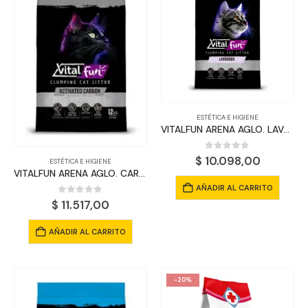
ESTÉTICA E HIGIENE
VITALFUN ARENA AGLO. LAVANDA 6 KGS
0
out of 5
$
10.098,00
ESTÉTICA E HIGIENE
VITALFUN ARENA AGLO. CARBON ACT 6 KGS
AÑADIR AL CARRITO
0
out of 5
$
11.517,00
AÑADIR AL CARRITO
-20%