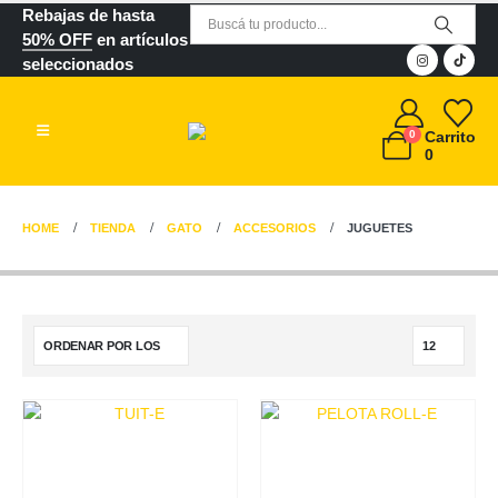
Rebajas de hasta
50% OFF
en artículos
seleccionados
0
Carrito
0
HOME
TIENDA
GATO
ACCESORIOS
JUGUETES