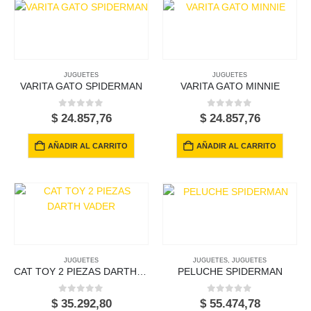
JUGUETES
JUGUETES
VARITA GATO SPIDERMAN
VARITA GATO MINNIE
0
out of 5
0
out of 5
$
24.857,76
$
24.857,76
AÑADIR AL CARRITO
AÑADIR AL CARRITO
JUGUETES
JUGUETES
,
JUGUETES
CAT TOY 2 PIEZAS DARTH VADER
PELUCHE SPIDERMAN
0
out of 5
0
out of 5
$
35.292,80
$
55.474,78