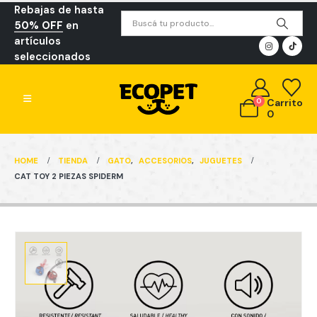
Rebajas de hasta
50% OFF
en
artículos
seleccionados
0
Carrito
0
HOME
TIENDA
GATO
,
ACCESORIOS
,
JUGUETES
CAT TOY 2 PIEZAS SPIDERM