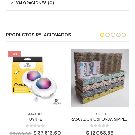
VALORACIONES (0)
PRODUCTOS RELACIONADOS
-5%
JUGUETES
JUGUETES
OVN-E
RASCADOR 051 ONDA SIMPLE 20X48X3 CM
0
out of 5
0
out of 5
El
El
$
37.816,60
$
12.058,86
$
39.807,31