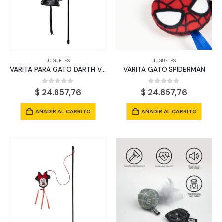
pueden
elegir
en
la
página
JUGUETES
JUGUETES
de
VARITA PARA GATO DARTH VADER
VARITA GATO SPIDERMAN
producto
0
out of 5
0
out of 5
$
24.857,76
$
24.857,76
AÑADIR AL CARRITO
AÑADIR AL CARRITO