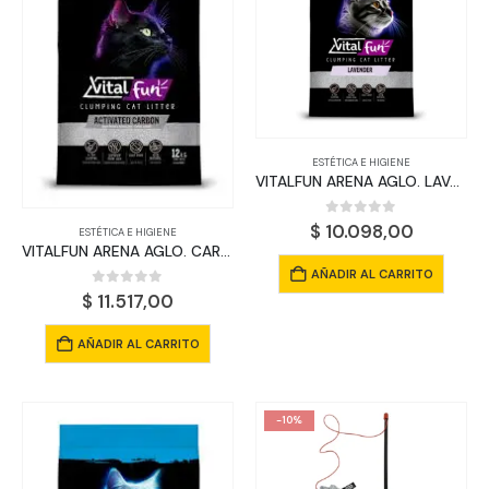
ESTÉTICA E HIGIENE
VITALFUN ARENA AGLO. LAVANDA 6 KGS
0
out of 5
$
10.098,00
ESTÉTICA E HIGIENE
VITALFUN ARENA AGLO. CARBON ACT 6 KGS
AÑADIR AL CARRITO
0
out of 5
$
11.517,00
AÑADIR AL CARRITO
-10%