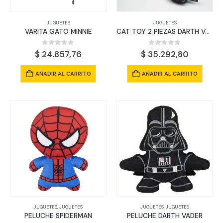
JUGUETES
JUGUETES
VARITA GATO MINNIE
CAT TOY 2 PIEZAS DARTH VADER
0
out of 5
0
out of 5
$
24.857,76
$
35.292,80
AÑADIR AL CARRITO
AÑADIR AL CARRITO
JUGUETES
,
JUGUETES
JUGUETES
,
JUGUETES
PELUCHE SPIDERMAN
PELUCHE DARTH VADER