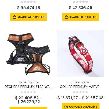
0
out of 5
0
out of 5
$
55.474,78
$
42.336,45
AÑADIR AL CARRITO
AÑADIR AL CARRITO
PRETAL Y PECHERA
COLLAR
,
COLLAR
PECHERA PREMIUM STAR WARS
COLLAR PREMIUM MARVEL
0
out of 5
0
out of 5
Ra
$
22.405,52
-
$
18.671,27
-
$
21.857,68
Rango
de
$
26.229,22
de
pr
Este
SELECCIONAR OPCIONES