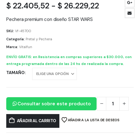
Rango
$
22.405,52
-
$
26.229,22
de
precios:
Pechera premium con diseño STAR WARS
desde
SKU:
Vf-45700
$ 22.405,5
Categoría:
Pretal y Pechera
hasta
Marca:
Vitalfun
$ 26.229,2
ENVÍO GRATIS: en Resistencia en compras superiores a $30.000, con
entrega programada dentro de las 24 hs de realizada la compra.
TAMAÑO
Consultar sobre este producto
AÑADIR A LA LISTA DE DESEOS
AÑADIR AL CARRITO