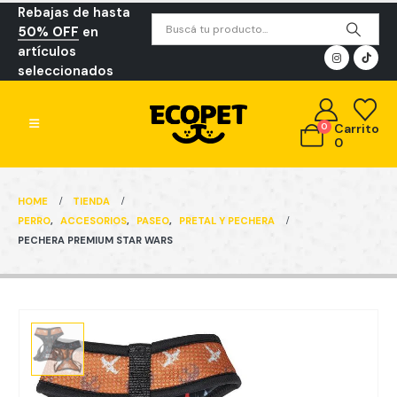
Rebajas de hasta
50% OFF
en
artículos
seleccionados
0
Carrito
0
HOME
TIENDA
PERRO
,
ACCESORIOS
,
PASEO
,
PRETAL Y PECHERA
PECHERA PREMIUM STAR WARS