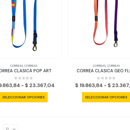
opciones
se
pueden
elegir
en
la
página
de
producto
CORREAS
,
CORREAS
CORREAS
,
CORREAS
ORREA CLASICA POP ART
CORREA CLASICA GEO F
0
out of 5
0
out of 5
Rango
9.863,84
-
$
23.367,04
$
19.863,84
-
$
23.367
de
precios:
Este
SELECCIONAR OPCIONES
SELECCIONAR OPCIONES
desde
producto
$ 19.863,84
tiene
hasta
$ 23.367,04
múltiples
variantes.
:
Las