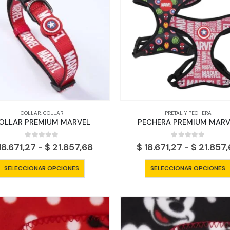
opciones
se
pueden
elegir
en
la
página
de
producto
COLLAR
,
COLLAR
PRETAL Y PECHERA
OLLAR PREMIUM MARVEL
PECHERA PREMIUM MARV
0
out of 5
0
out of 5
Rango
18.671,27
-
$
21.857,68
$
18.671,27
-
$
21.857
de
precios:
Este
SELECCIONAR OPCIONES
SELECCIONAR OPCIONES
desde
producto
$ 18.671,27
tiene
hasta
$ 21.857,68
múltiples
variantes.
Las