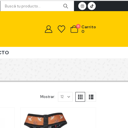
0
Carrito
0
CTO
Mostrar: