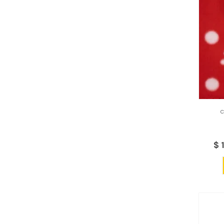
C
$
1