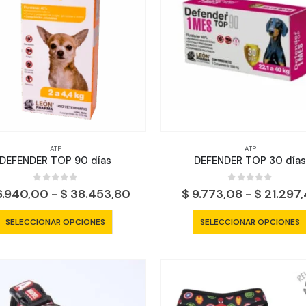
ATP
ATP
DEFENDER TOP 90 días
DEFENDER TOP 30 día
0
out of 5
0
out of 5
Rango
6.940,00
-
$
38.453,80
$
9.773,08
-
$
21.297
de
precios:
Este
SELECCIONAR OPCIONES
SELECCIONAR OPCIONES
desde
producto
$ 16.940,00
tiene
hasta
$ 38.453,80
múltiples
variantes.
Las