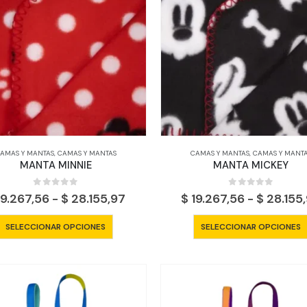
opciones
se
pueden
elegir
en
la
página
de
producto
AMAS Y MANTAS
,
CAMAS Y MANTAS
CAMAS Y MANTAS
,
CAMAS Y MANT
MANTA MINNIE
MANTA MICKEY
0
out of 5
0
out of 5
Rango
9.267,56
-
$
28.155,97
$
19.267,56
-
$
28.155
de
precios:
Este
SELECCIONAR OPCIONES
SELECCIONAR OPCIONES
desde
producto
$ 19.267,56
tiene
hasta
$ 28.155,97
múltiples
variantes.
Las