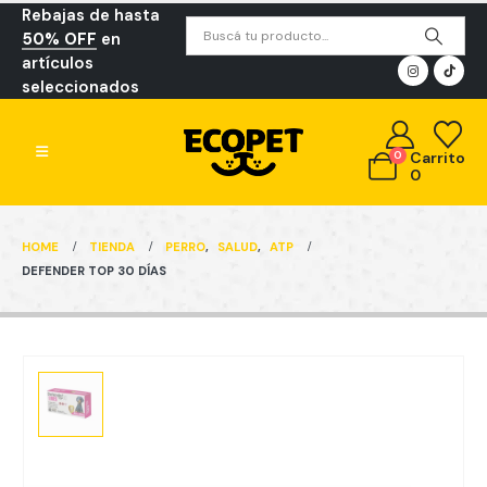
Rebajas de hasta
50% OFF
en
artículos
seleccionados
0
Carrito
0
HOME
TIENDA
PERRO
,
SALUD
,
ATP
DEFENDER TOP 30 DÍAS