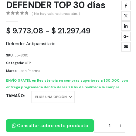
DEFENDER TOP 30 días
( No hay valoraciones aún. )
0
out of 5
Rango
$
9.773,08
-
$
21.297,49
de
precios:
Defender Antiparasitario
desde
SKU:
Lp-8310
$ 9.773,08
Categoría:
ATP
hasta
Marca:
Leon Pharma
$ 21.297,49
ENVÍO GRATIS: en Resistencia en compras superiores a $30.000, con
entrega programada dentro de las 24 hs de realizada la compra.
TAMAÑO
Consultar sobre este producto