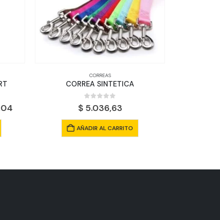
CORREAS
CORREAS
CORREA SINTETICA
0
out of 5
0
out of 5
$
5.036,63
$
33.187,15
AÑADIR AL CARRITO
AÑADIR AL CARRITO