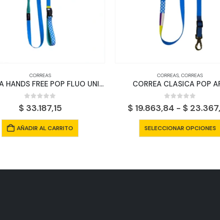
CORREAS
,
CORREAS
CORREA HANDS FREE POP FLUO UNICO TALLE
CORREA CLASICA POP ART
5
0
out of 5
Rango
$
19.863,84
-
$
23.367,04
de
Este producto tiene múltiples variantes. Las opciones se pueden elegir en la página de producto
precios:
RITO
SELECCIONAR OPCIONES
desde
$ 19.863,84
hasta
$ 23.367,04