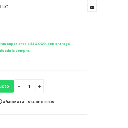
de
precios:
FLUO
desde
$ 19.863,84
hasta
$ 23.367,04
ras superiores a $30.000, con entrega
lizada la compra.
ucto
AÑADIR A LA LISTA DE DESEOS