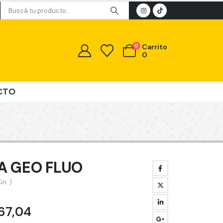
0
Carrito
0
CTO
A GEO FLUO
n. )
Rango
67,04