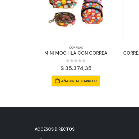
CORREAS
CORREAS
MINI MOCHILA CON CORREA
0
out of 5
0
out of 
$
35.374,35
$
33.187,15
AÑADIR AL CARRITO
AÑADIR AL CAR
ACCESOS DIRECTOS