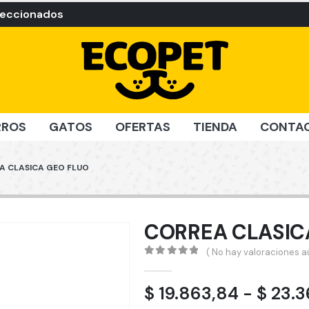
leccionados
RROS
GATOS
OFERTAS
TIENDA
CONTA
A CLASICA GEO FLUO
CORREA CLASIC
( No hay valoraciones aú
0
out of 5
$
19.863,84
-
$
23.3