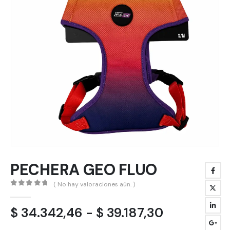
PECHERA GEO FLUO
( No hay valoraciones aún. )
0
out of 5
Rango
$
34.342,46
-
$
39.187,30
de