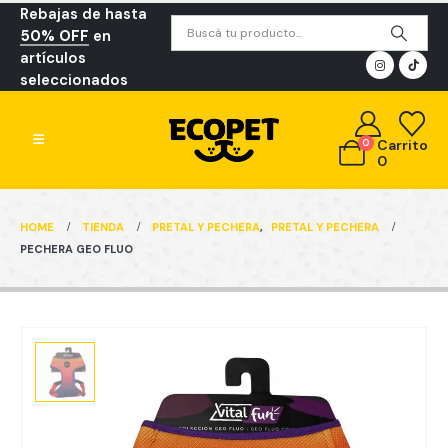
Rebajas de hasta
50% OFF
en
artículos
seleccionados
0
Carrito
0
HOME
TIENDA
PRETAL Y PECHERA
,
PRETAL Y PECHERA
PECHERA GEO FLUO