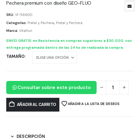
precios:
Pechera premium con diseño GEO-FLUO
desde
SKU:
Vf-56600
$ 34.342,4
Categorías:
Pretal y Pechera
,
Pretal y Pechera
hasta
Marca:
Vitalfun
$ 39.187,30
ENVÍO GRATIS: en Resistencia en compras superiores a $30.000, con
entrega programada dentro de las 24 hs de realizada la compra.
TAMAÑO
Consultar sobre este producto
AÑADIR A LA LISTA DE DESEOS
AÑADIR AL CARRITO
DESCRIPCIÓN