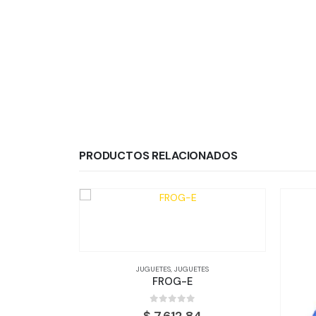
PRODUCTOS RELACIONADOS
JUGUETES
,
JUGUETES
FROG-E
0
out of 5