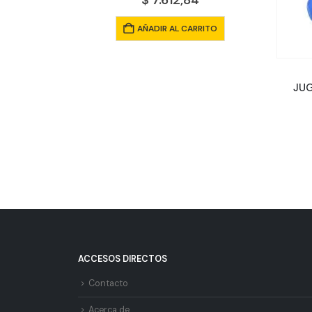
$
7.612,84
AÑADIR AL CARRITO
CADITO
JU
5
5
RITO
ACCESOS DIRECTOS
Contacto
Acerca de