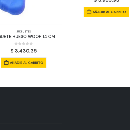
$
3.983,93
AÑADIR AL CARRITO
JUGUETES
GUETE HUESO WOOF 14 CM
0
out of 5
$
3.430,35
AÑADIR AL CARRITO