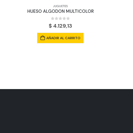
JUGUETES
HUESO ALGODON MULTICOLOR
0
out of 5
$
4.129,13
PELOT
AÑADIR AL CARRITO
A