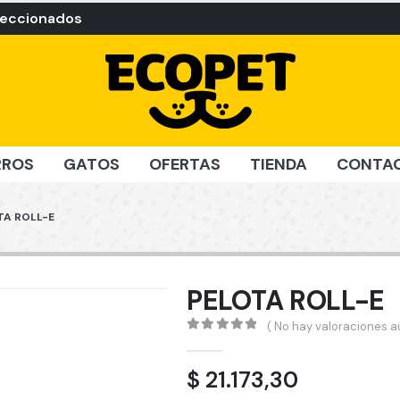
leccionados
RROS
GATOS
OFERTAS
TIENDA
CONTA
TA ROLL-E
PELOTA ROLL-E
( No hay valoraciones aú
0
out of 5
$
21.173,30