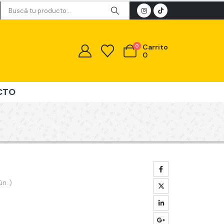
0
Carrito
0
CTO
n. )