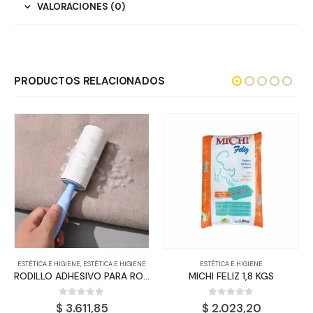
VALORACIONES (0)
PRODUCTOS RELACIONADOS
ESTÉTICA E HIGIENE
,
ESTÉTICA E HIGIENE
ESTÉTICA E HIGIENE
RODILLO ADHESIVO PARA ROPA
MICHI FELIZ 1,8 KGS
0
out of 5
0
out of 5
$
3.611,85
$
2.023,20