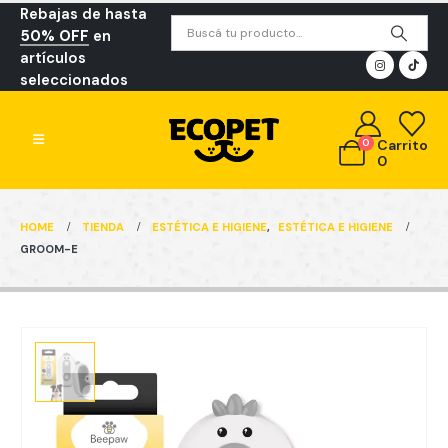
Rebajas de hasta
50% OFF
en
artículos
seleccionados
0
Carrito
0
HOME
TIENDA
ESTÉTICA E HIGIENE
,
ESTÉTICA E HIGIENE
GROOM-E