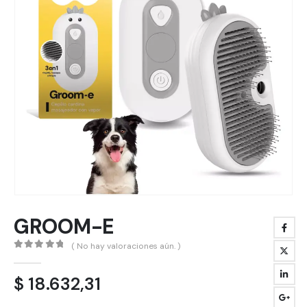
GROOM-E
( No hay valoraciones aún. )
0
out of 5
$
18.632,31