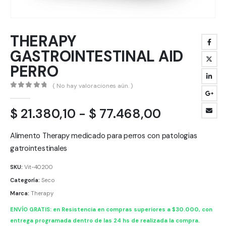
THERAPY
GASTROINTESTINAL AID
PERRO
( No hay valoraciones aún. )
0
out of 5
Rango
$
21.380,10
-
$
77.468,00
de
precios:
Alimento Therapy medicado para perros con patologias
desde
gatrointestinales
$ 21.380,10
SKU:
Vit-40200
hasta
Categoría:
Seco
$ 77.468,0
Marca:
Therapy
ENVÍO GRATIS: en Resistencia en compras superiores a $30.000, con
entrega programada dentro de las 24 hs de realizada la compra.