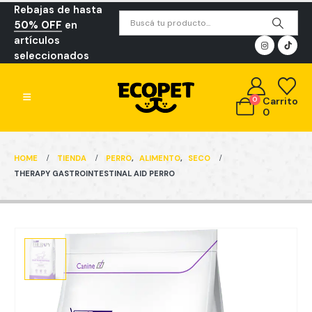
Rebajas de hasta
50% OFF
en
artículos
seleccionados
0
Carrito
0
HOME
TIENDA
PERRO
,
ALIMENTO
,
SECO
THERAPY GASTROINTESTINAL AID PERRO