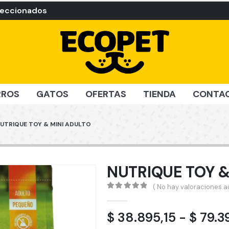
leccionados
RROS
GATOS
OFERTAS
TIENDA
CONTA
UTRIQUE TOY & MINI ADULTO
NUTRIQUE TOY &
( No hay valoraciones aú
0
out of 5
$
38.895,15
-
$
79.3