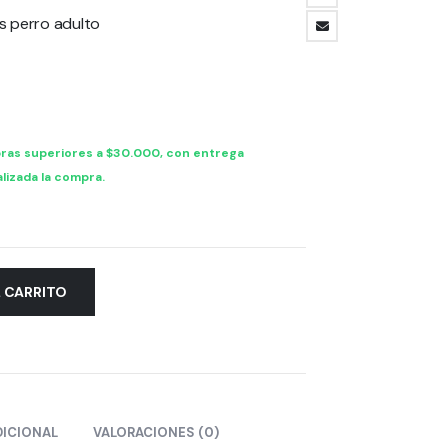
de
precios:
s perro adulto
desde
$ 38.895,15
hasta
$ 79.397,00
ras superiores a $30.000, con entrega
lizada la compra.
L CARRITO
DICIONAL
VALORACIONES (0)