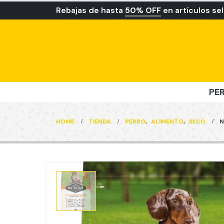
Rebajas de hasta
50% OFF
en artículos se
PE
HOME
TIENDA
PERRO
,
ALIMENTO
,
SECO
N