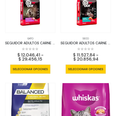
GATO
SECO
SEGUIDOR ADULTOS CARNE POLLO Y CEREALES
SEGUIDOR ADULTOS CARNE y CEREALES
0
out of 5
0
out of 5
$
12.046,41
-
$
11.527,84
-
Rango
Rango
$
29.456,15
$
20.856,94
de
de
precios:
precios:
Este
Este
SELECCIONAR OPCIONES
SELECCIONAR OPCIONES
desde
desde
producto
produ
$ 12.046,41
$ 11.527
tiene
tiene
hasta
hasta
$ 29.456,15
$ 20.85
múltiples
múltip
variantes.
varian
Las
Las
opciones
opcio
se
se
pueden
pued