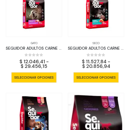
GATO
SECO
SEGUIDOR ADULTOS CARNE POLLO Y CEREALES
SEGUIDOR ADULTOS CARNE y CEREALES
0
out of 5
0
out of 5
$
12.046,41
-
$
11.527,84
-
Rango
Rango
$
29.456,15
$
20.856,94
de
de
precios:
precios:
Este
Este
SELECCIONAR OPCIONES
SELECCIONAR OPCIONES
desde
desde
producto
produ
$ 12.046,41
$ 11.527
tiene
tiene
hasta
hasta
$ 29.456,15
$ 20.85
múltiples
múltip
variantes.
varian
Las
Las
opciones
opcio
se
se
pueden
pued