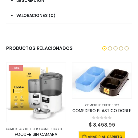
DESCRIPCIÓN
VALORACIONES (0)
PRODUCTOS RELACIONADOS
-10%
COMEDERO Y BEBEDERO
COMEDERO PLASTICO DOBLE
0
out of 5
$
3.453,95
COMEDERO Y BEBEDERO
,
COMEDERO Y BEBEDERO
FOOD-E SIN CAMARA
AÑADIR AL CARRITO