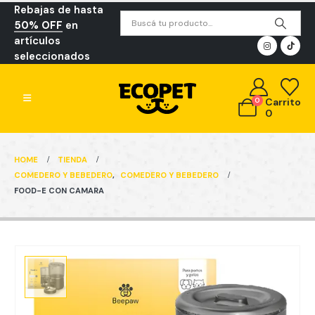
Rebajas de hasta
50% OFF
en
artículos
seleccionados
0
Carrito
0
HOME
TIENDA
COMEDERO Y BEBEDERO
,
COMEDERO Y BEBEDERO
FOOD-E CON CAMARA