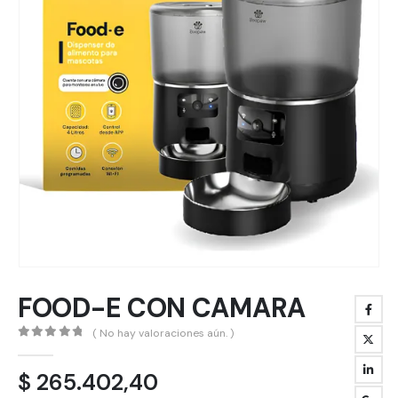
FOOD-E CON CAMARA
( No hay valoraciones aún. )
0
out of 5
$
265.402,40