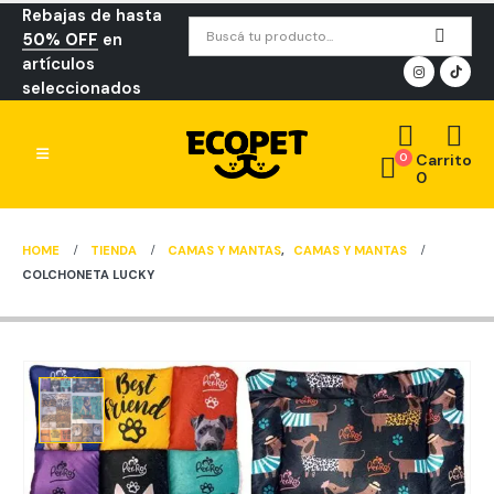
Rebajas de hasta
50% OFF
en
artículos
seleccionados
0
Carrito
0
HOME
TIENDA
CAMAS Y MANTAS
,
CAMAS Y MANTAS
COLCHONETA LUCKY