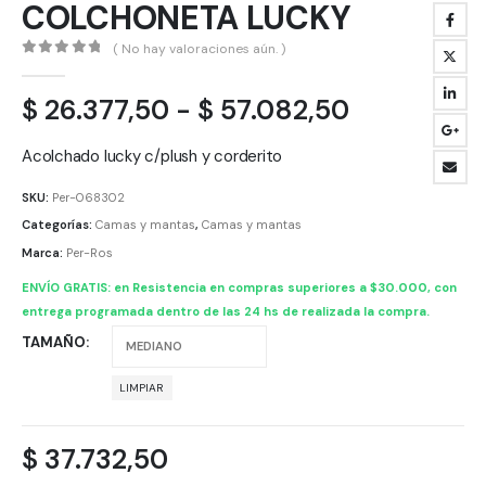
COLCHONETA LUCKY
( No hay valoraciones aún. )
0
out of 5
Rango
$
26.377,50
-
$
57.082,50
de
precios:
Acolchado lucky c/plush y corderito
desde
SKU:
Per-068302
$ 26.377,5
Categorías:
Camas y mantas
,
Camas y mantas
hasta
Marca:
Per-Ros
$ 57.082,
ENVÍO GRATIS: en Resistencia en compras superiores a $30.000, con
entrega programada dentro de las 24 hs de realizada la compra.
TAMAÑO
LIMPIAR
$
37.732,50