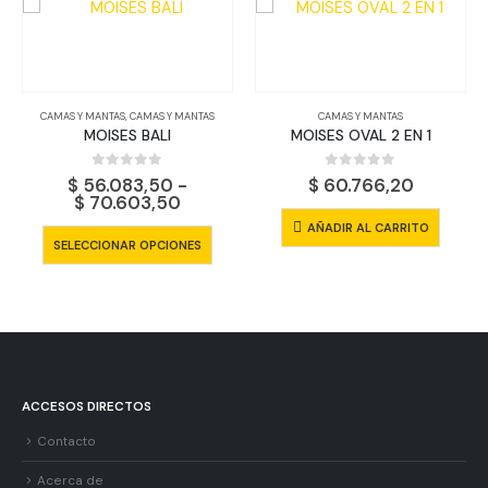
S Y MANTAS
,
CAMAS Y MANTAS
CAMAS Y MANTAS
MOISES BALI
MOISES OVAL 2 EN 1
0
out of 5
0
out of 5
$
56.083,50
-
$
60.766,20
Rango
$
70.603,50
de
Este producto tiene múltiples variantes. Las opciones se pueden elegir en la página de producto
AÑADIR AL CARRITO
precios:
LECCIONAR OPCIONES
ARB
desde
$ 56.083,50
hasta
$
$ 70.603,50
AÑ
ACCESOS DIRECTOS
Contacto
Acerca de