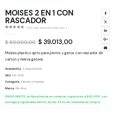
MOISES 2 EN 1 CON
RASCADOR
( No hay valoraciones aún. )
0
out of 5
El
El
$
39.013,00
$
50.000,00
precio
precio
original
actual
Moises plastico apto para perros y gatos con rascador de
era:
es:
carton y hierva gatera.
$ 50.000,00.
$ 39.013,00.
Availability:
2 disponibles
SKU:
Per-1014
Categoría:
Camas y mantas
Marca:
Per-Ros
ENVÍO GRATIS: en Resistencia en compras superiores a $30.000, con
entrega programada dentro de las 24 hs de realizada la compra.