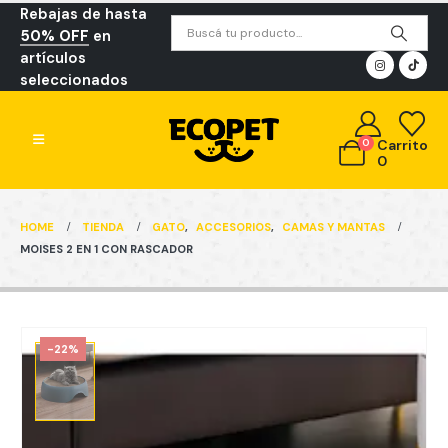
Rebajas de hasta
50% OFF
en
artículos
seleccionados
0
Carrito
0
HOME
TIENDA
GATO
,
ACCESORIOS
,
CAMAS Y MANTAS
MOISES 2 EN 1 CON RASCADOR
-22%