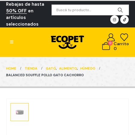
Rebajas de hasta
50% OFF
en
artículos
seleccionados
0
Carrito
0
HOME
TIENDA
GATO
,
ALIMENTO
,
HÚMEDO
BALANCED SOUFFLE POLLO GATO CACHORRO