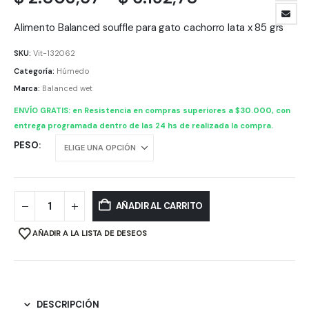
de
precios:
Alimento Balanced souffle para gato cachorro lata x 85 grs
desde
SKU:
Vit-132062
$ 2.803,57
Categoría:
Húmedo
hasta
Marca:
Balanced wet
$ 6.192,78
ENVÍO GRATIS: en Resistencia en compras superiores a $30.000, con
entrega programada dentro de las 24 hs de realizada la compra.
PESO
AÑADIR AL CARRITO
AÑADIR A LA LISTA DE DESEOS
DESCRIPCIÓN