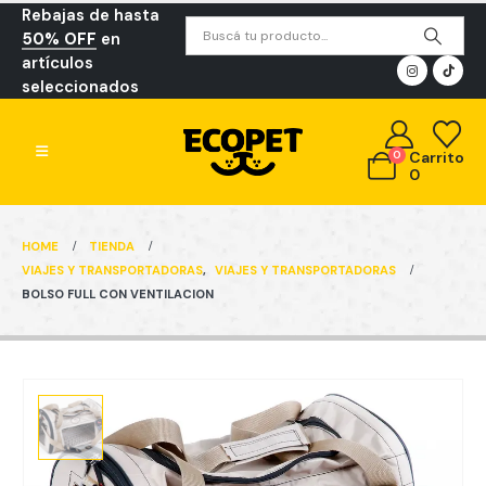
Rebajas de hasta
50% OFF
en
artículos
seleccionados
0
Carrito
0
HOME
TIENDA
VIAJES Y TRANSPORTADORAS
,
VIAJES Y TRANSPORTADORAS
BOLSO FULL CON VENTILACION