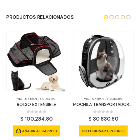
PRODUCTOS RELACIONADOS
VIAJES Y TRANSPORTADORAS
VIAJES Y TRANSPORTADORAS
BOLSO EXTENSIBLE
MOCHILA TRANSPORTADORA GLASS
0
out of 5
0
out of 5
$
100.284,80
$
30.830,80
Este producto tiene múltiples variantes. Las opciones se pueden e
AÑADIR AL CARRITO
SELECCIONAR OPCIONES