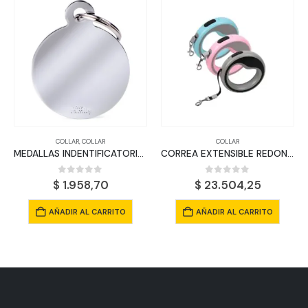
COLLAR
,
COLLAR
COLLAR
MEDALLAS INDENTIFICATORIAS METALICAS REDONDAS
CORREA EXTENSIBLE REDONDA
0
out of 5
0
out of 5
$
1.958,70
$
23.504,25
AÑADIR AL CARRITO
AÑADIR AL CARRITO