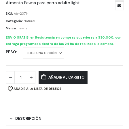
precios:
Alimento Fawna para perro adulto light
desde
SKU:
Ab-23714
$ 30.957,
Categoría:
Natural
hasta
Marca:
Fawna
$ 102.723
ENVÍO GRATIS: en Resistencia en compras superiores a $30.000, con
entrega programada dentro de las 24 hs de realizada la compra.
PESO
AÑADIR AL CARRITO
AÑADIR A LA LISTA DE DESEOS
DESCRIPCIÓN