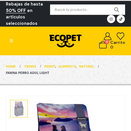
Rebajas de hasta
50% OFF
en
artículos
seleccionados
0
Carrito
0
HOME
TIENDA
PERRO
,
ALIMENTO
,
NATURAL
FAWNA PERRO ADUL LIGHT