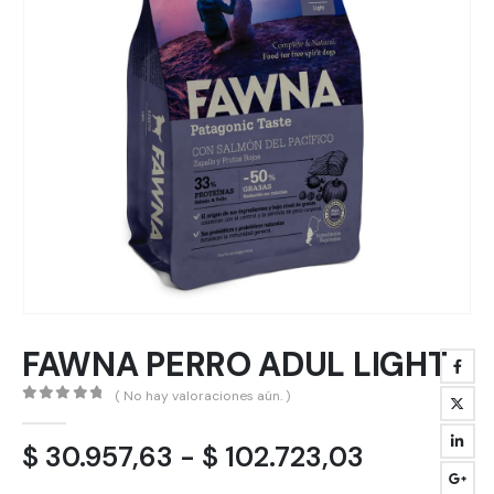
FAWNA PERRO ADUL LIGHT
( No hay valoraciones aún. )
0
out of 5
Rango
$
30.957,63
-
$
102.723,03
de