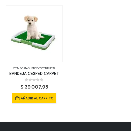
COMPORTAMIENTO Y CONDUCTA
BANDEJA CESPED CARPET
0
out of 5
$
39.007,98
AÑADIR AL CARRITO