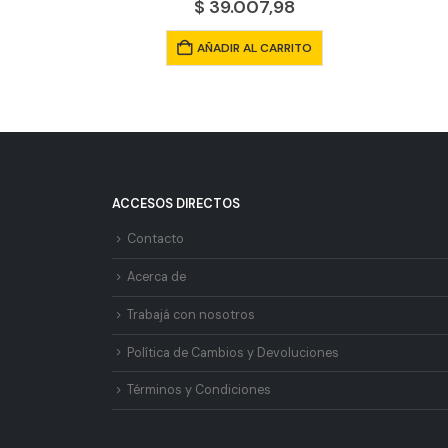
$
39.007,98
AÑADIR AL CARRITO
ACCESOS DIRECTOS
Contacto
Acerca de
Trabajá con nosotros
Política de Cambios y Devoluciones
Términos y Condiciones