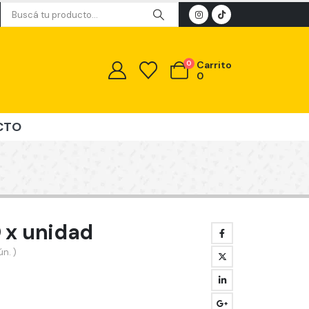
0
Carrito
0
CTO
 x unidad
n. )