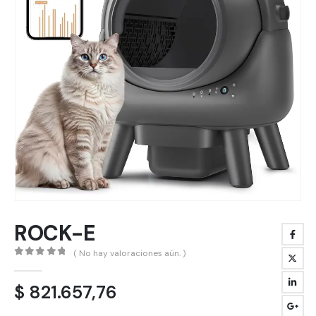
ROCK-E
( No hay valoraciones aún. )
0
out of 5
$
821.657,76