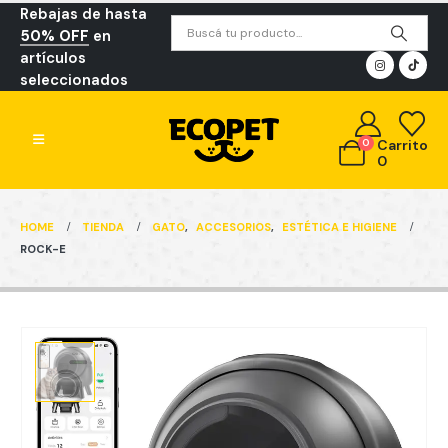
Rebajas de hasta
50% OFF
en
artículos
seleccionados
0
Carrito
0
HOME
TIENDA
GATO
,
ACCESORIOS
,
ESTÉTICA E HIGIENE
ROCK-E