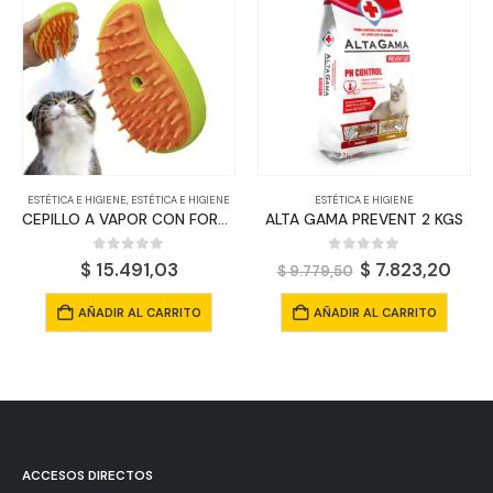
ESTÉTICA E HIGIENE
,
ESTÉTICA E HIGIENE
ESTÉTICA E HIGIENE
CEPILLO A VAPOR CON FORMA DE MANGO
ALTA GAMA PREVENT 2 KGS
0
out of 5
0
out of 5
El
El
$
15.491,03
$
7.823,20
$
9.779,50
precio
prec
original
actu
AÑADIR AL CARRITO
AÑADIR AL CARRITO
era:
es:
$ 9.779,50.
$ 7.
ACCESOS DIRECTOS