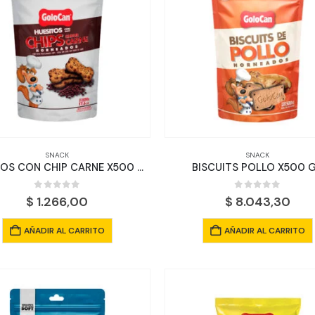
SNACK
SNACK
HUESITOS CON CHIP CARNE X500 GR
BISCUITS POLLO X500 
0
out of 5
0
out of 5
$
1.266,00
$
8.043,30
AÑADIR AL CARRITO
AÑADIR AL CARRITO