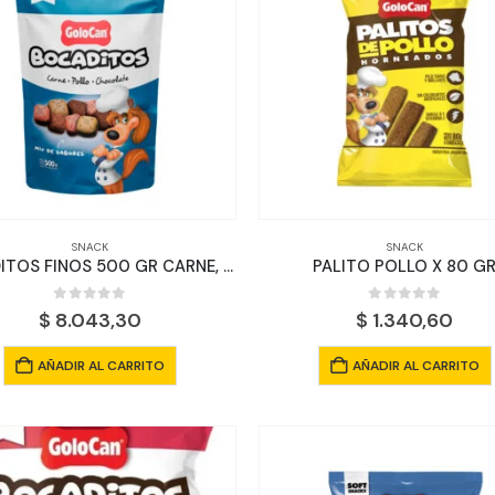
SNACK
SNACK
BOCADITOS FINOS 500 GR CARNE, POLLO Y CHOCOLATE
PALITO POLLO X 80 G
0
out of 5
0
out of 5
$
8.043,30
$
1.340,60
AÑADIR AL CARRITO
AÑADIR AL CARRITO