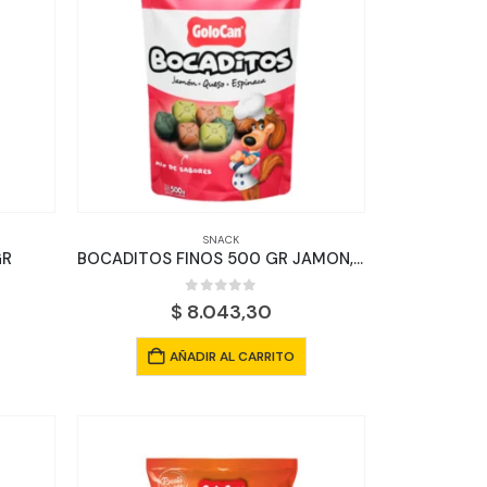
SNACK
GR
BOCADITOS FINOS 500 GR JAMON, QUESO Y ESPINACA
0
out of 5
$
8.043,30
AÑADIR AL CARRITO