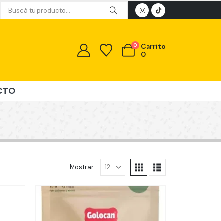
0
Carrito
0
CTO
Mostrar: