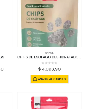
SNACK
KGS
CHIPS DE ESOFAGO DESHIDRATADO 65GR
0
out of 5
El
60
$
4.093,90
precio
actual
AÑADIR AL CARRITO
es:
40.
$ 33.577,60.