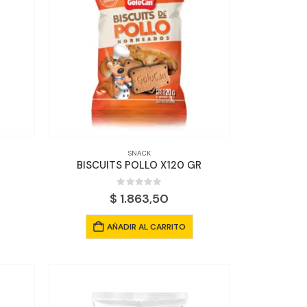
SNACK
R
BISCUITS POLLO X120 GR
0
out of 5
$
1.863,50
AÑADIR AL CARRITO