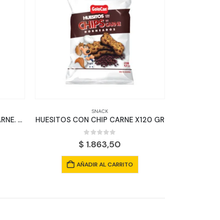
SNACK
BOCADITOS FINOS 100 GR CARNE. POLLO Y CHOCOLATE
HUESITOS CON CHIP CARNE X120 GR
0
out of 5
$
1.863,50
AÑADIR AL CARRITO