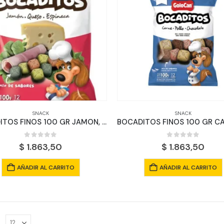
SNACK
SNACK
BOCADITOS FINOS 100 GR JAMON, QUESO Y ESPINACA
0
out of 5
0
out of 5
$
1.863,50
$
1.863,50
AÑADIR AL CARRITO
AÑADIR AL CARRITO
: