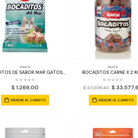
SNACK
SNACK
BOCADITOS DE SABOR MAR GATOS X 45 GR
BOCADITOS CARNE X 2 
0
out of 5
0
out of 5
El
$
1.269,00
$
33.577,
$
37.308,40
precio
original
AÑADIR AL CARRITO
AÑADIR AL CARRITO
era:
$ 37.308,