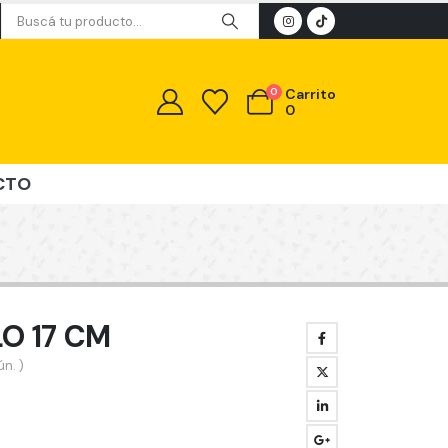
0
Carrito
0
CTO
O 17 CM
n. )