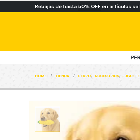
Rebajas de hasta
50% OFF
en artículos se
PE
HOME
TIENDA
PERRO
,
ACCESORIOS
,
JUGUETE