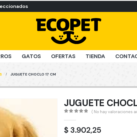
leccionados
RROS
GATOS
OFERTAS
TIENDA
CONTA
S
JUGUETE CHOCLO 17 CM
JUGUETE CHOCL
( No hay valoraciones aú
0
out of 5
$
3.902,25