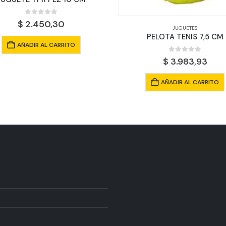
JUGUETES
JUGUETES
PELOTA TENIS 7,5 CM
HUESO ALGODON CON P
0
out of 5
0
out of 5
$
3.983,93
$
8.385,30
AÑADIR AL CARRITO
AÑADIR AL CARRITO