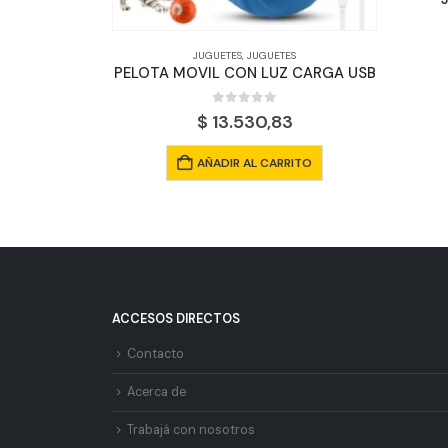
0
out of 5
$
2.450,30
ES
Z CARGA USB
AÑADIR AL CARRITO
 5
3
RRITO
ACCESOS DIRECTOS
Contacto
Acerca de
Trabajá con nosotros