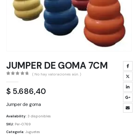
JUMPER DE GOMA 7CM
( No hay valoraciones aún. )
0
out of 5
$
5.686,40
Jumper de goma
Availability:
3 disponibles
SKU:
Per-0769
Categoría:
Juguetes