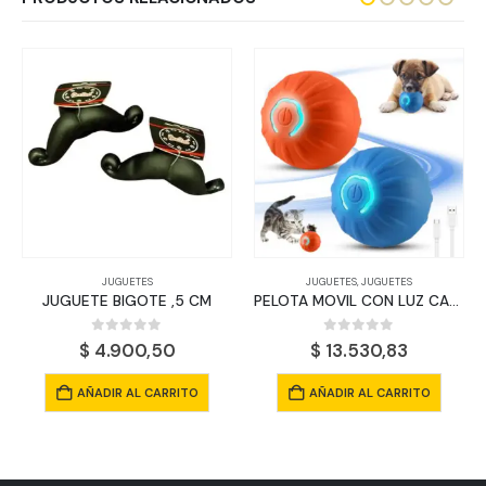
JUGUETES
JUGUETES
,
JUGUETES
JUGUETE BIGOTE ,5 CM
PELOTA MOVIL CON LUZ CARGA USB
0
out of 5
0
out of 5
$
4.900,50
$
13.530,83
AÑADIR AL CARRITO
AÑADIR AL CARRITO