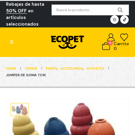
Rebajas de hasta
50% OFF
en
artículos
seleccionados
0
Carrito
0
HOME
TIENDA
PERRO
,
ACCESORIOS
,
JUGUETES
JUMPER DE GOMA 7CM