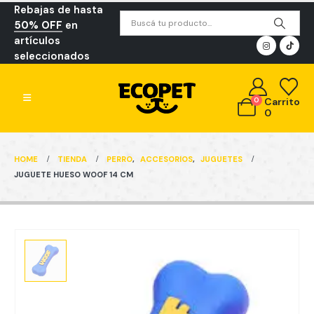
Rebajas de hasta
50% OFF
en
artículos
seleccionados
0
Carrito
0
HOME
TIENDA
PERRO
,
ACCESORIOS
,
JUGUETES
JUGUETE HUESO WOOF 14 CM