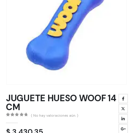
JUGUETE HUESO WOOF 14
CM
( No hay valoraciones aún. )
0
out of 5
$
3.430,35