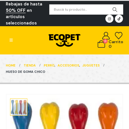
Rebajas de hasta
50% OFF
en
artículos
seleccionados
0
Carrito
0
HOME
TIENDA
PERRO
,
ACCESORIOS
,
JUGUETES
HUESO DE GOMA CHICO