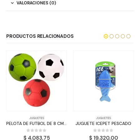
VALORACIONES (0)
PRODUCTOS RELACIONADOS
JUGUETES
JUGUETES
PELOTA DE FUTBOL DE 8 CM C/CHIFLE
JUGUETE ICEPET PESCADO
0
out of 5
0
out of 5
$
4.083,75
$
19.320,00