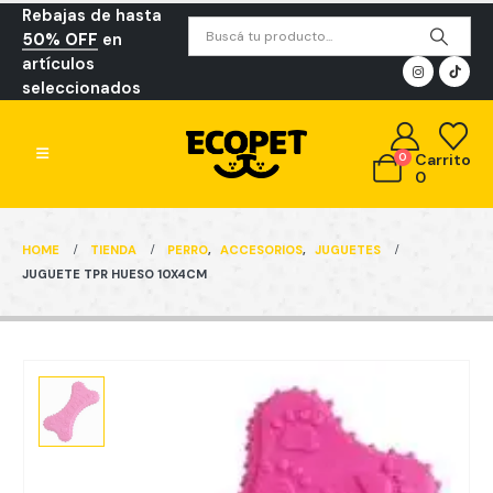
Rebajas de hasta
50% OFF
en
artículos
seleccionados
0
Carrito
0
HOME
TIENDA
PERRO
,
ACCESORIOS
,
JUGUETES
JUGUETE TPR HUESO 10X4CM