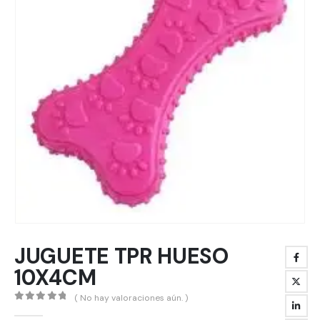
JUGUETE TPR HUESO
10X4CM
( No hay valoraciones aún. )
0
out of 5