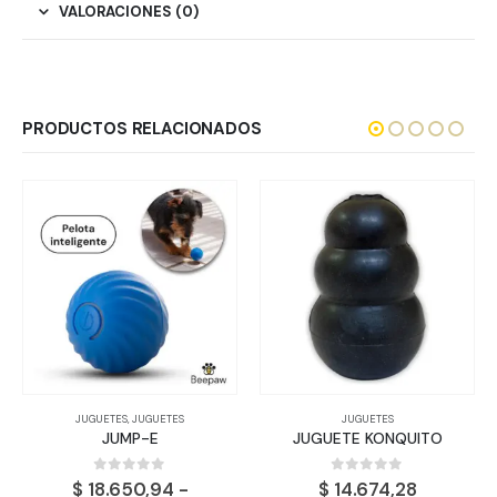
VALORACIONES (0)
PRODUCTOS RELACIONADOS
JUGUETES
,
JUGUETES
JUGUETES
JUMP-E
JUGUETE KONQUITO
0
out of 5
0
out of 5
$
18.650,94
-
$
14.674,28