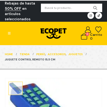
Rebajas de hasta
50% OFF
en
artículos
seleccionados
0
Carrito
0
HOME
TIENDA
PERRO
,
ACCESORIOS
,
JUGUETES
JUGUETE CONTROL REMOTO 15,5 CM