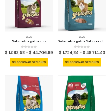
SECO
SECO
Sabrositos gatos mix
Sabrositos gatos Sabores de mar
0
out of 5
0
out of 5
Rango
Ra
$
1.583,58
-
$
44.706,89
$
1.724,84
-
$
48.714,43
de
de
precios:
pre
Este
Este
SELECCIONAR OPCIONES
SELECCIONAR OPCIONES
desde
de
producto
produ
$ 1.583,58
$ 1
tiene
tiene
hasta
ha
$ 44.706,89
$ 4
múltiples
múltip
variantes.
varian
Las
Las
opciones
opcio
se
se
pueden
pued
elegir
elegir