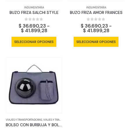
página
págin
INDUMENTARIA
INDUMENTARIA
de
de
BUZO FRIZA SALCHI STYLE
BUZO FRIZA AMOR FRANCES
producto
produ
0
out of 5
0
out of 5
$
36.690,23
-
$
36.690,23
-
Rango
Rango
$
41.899,28
$
41.899,28
de
de
precios:
precios:
Este
Este
SELECCIONAR OPCIONES
SELECCIONAR OPCIONES
desde
desde
producto
produ
$ 36.690,23
$ 36.690
tiene
tiene
hasta
hasta
$ 41.899,28
$ 41.899
múltiples
múltip
variantes.
varian
Las
Las
opciones
opcio
se
se
pueden
pued
elegir
elegir
en
en
la
la
página
págin
VIAJES Y TRANSPORTADORAS
,
VIAJES Y TRANSPORTADORAS
de
de
BOLSO CON BURBUJA Y BOLSILLO
producto
produ