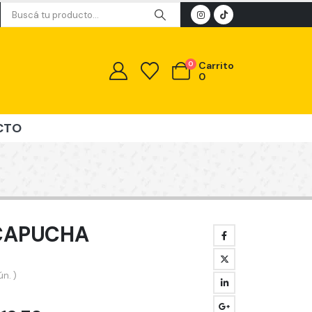
0
Carrito
0
CTO
CAPUCHA
n. )