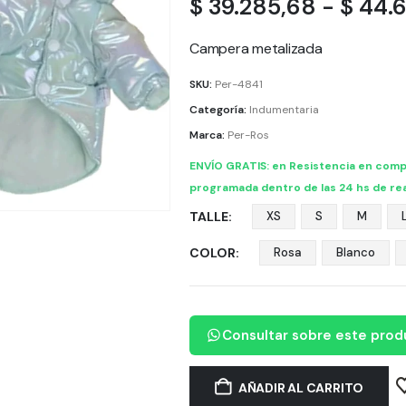
$
39.285,68
-
$
44.6
Campera metalizada
SKU:
Per-4841
Categoría:
Indumentaria
Marca:
Per-Ros
ENVÍO GRATIS: en Resistencia en comp
programada dentro de las 24 hs de rea
TALLE
XS
S
M
COLOR
Rosa
Blanco
Consultar sobre este prod
AÑADIR AL CARRITO