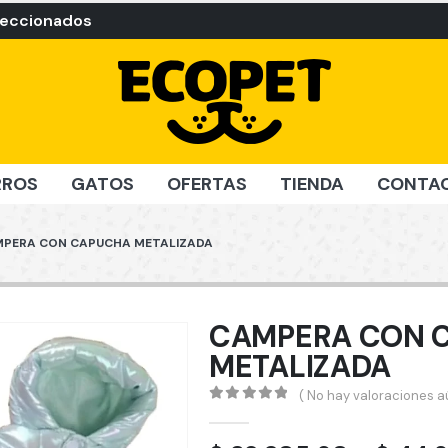
leccionados
RROS
GATOS
OFERTAS
TIENDA
CONTA
PERA CON CAPUCHA METALIZADA
CAMPERA CON 
METALIZADA
( No hay valoraciones aú
0
out of 5