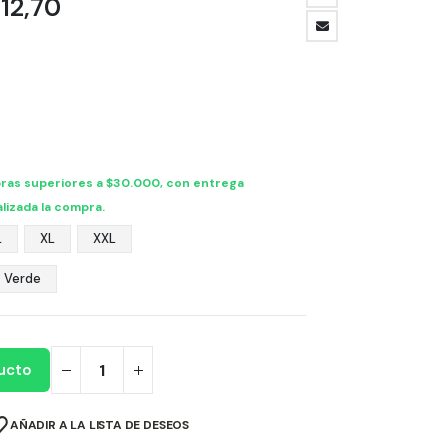
Rango
12,70
de
precios:
desde
$ 39.285,68
hasta
$ 44.612,70
ras superiores a $30.000, con entrega
lizada la compra.
L
XL
XXL
Verde
ucto
AÑADIR A LA LISTA DE DESEOS