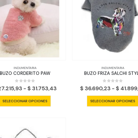
opciones
se
pueden
elegir
en
la
página
de
producto
INDUMENTARIA
INDUMENTARIA
BUZO CORDERITO PAW
BUZO FRIZA SALCHI STY
0
out of 5
0
out of 5
Rango
7.215,93
-
$
31.753,43
$
36.690,23
-
$
41.899
de
precios:
Este
SELECCIONAR OPCIONES
SELECCIONAR OPCIONES
desde
producto
$ 27.215,93
tiene
hasta
$ 31.753,43
múltiples
variantes.
Las