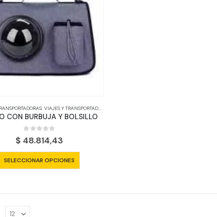
opciones
se
pueden
elegir
en
la
página
de
producto
 TRANSPORTADORAS
,
VIAJES Y TRANSPORTADORAS
O CON BURBUJA Y BOLSILLO
0
out of 5
$
48.814,43
Este
SELECCIONAR OPCIONES
producto
tiene
múltiples
variantes.
:
Las