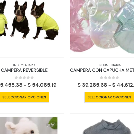
INDUMENTARIA
INDUMENTARIA
CAMPERA REVERSIBLE
0
out of 5
0
out of 5
Rango
5.455,38
-
$
54.085,19
$
39.285,68
-
$
44.612
de
precios:
Este
SELECCIONAR OPCIONES
SELECCIONAR OPCIONES
desde
producto
$ 25.455,38
tiene
hasta
$ 54.085,19
múltiples
variantes.
Las