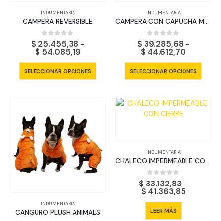
página
págin
INDUMENTARIA
INDUMENTARIA
de
de
CAMPERA REVERSIBLE
CAMPERA CON CAPUCHA METALIZADA
producto
produ
0
out of 5
0
out of 5
$
25.455,38
-
$
39.285,68
-
Rango
Rango
$
54.085,19
$
44.612,70
de
de
precios:
precios:
Este
Este
SELECCIONAR OPCIONES
SELECCIONAR OPCIONES
desde
desde
producto
produ
$ 25.455,38
$ 39.285
tiene
tiene
hasta
hasta
$ 54.085,19
$ 44.612
múltiples
múltip
variantes.
varian
Las
Las
opciones
opcio
se
se
INDUMENTARIA
pueden
pued
CHALECO IMPERMEABLE CON CIERRE
elegir
elegir
en
en
0
out of 5
$
33.132,83
-
la
la
Rango
$
41.363,85
página
págin
de
INDUMENTARIA
precios:
de
de
LEER MÁS
CANGURO PLUSH ANIMALS
desde
producto
produ