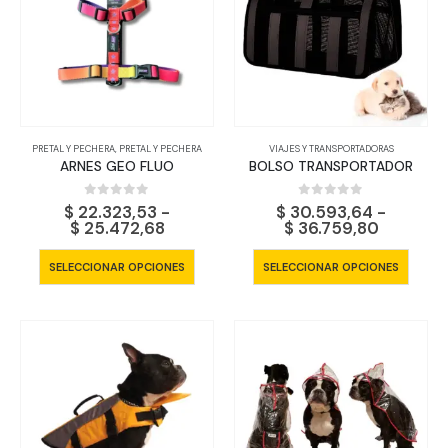
PRETAL Y PECHERA
,
PRETAL Y PECHERA
VIAJES Y TRANSPORTADORAS
ARNES GEO FLUO
BOLSO TRANSPORTADOR
0
out of 5
0
out of 5
$
22.323,53
-
$
30.593,64
-
Rango
Rango
$
25.472,68
$
36.759,80
de
de
precios:
precios:
Este
Este
SELECCIONAR OPCIONES
SELECCIONAR OPCIONES
desde
desde
producto
produ
$ 22.323,53
$ 30.59
tiene
tiene
hasta
hasta
$ 25.472,68
$ 36.759
múltiples
múltip
variantes.
varian
Las
Las
opciones
opcio
se
se
pueden
pued