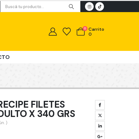
0
Carrito
0
CTO
ECIPE FILETES
DULTO X 340 GRS
n. )