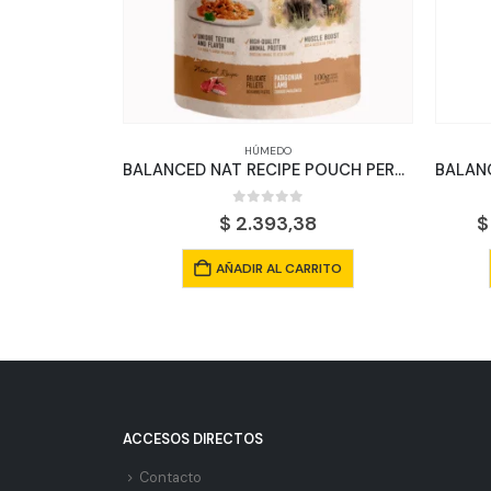
HÚMEDO
BALANCED NAT RECIPE POUCH PERRO ADULTO CARNE X 100 GRS
BALANCED NAT RECIPE POUCH PERRO ADULTO CORDERO X 100 GRS
5
0
out of 5
8
$
2.393,38
$
RITO
AÑADIR AL CARRITO
ACCESOS DIRECTOS
Contacto