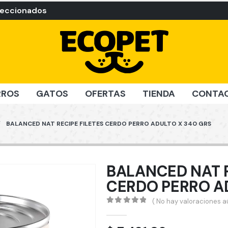
leccionados
RROS
GATOS
OFERTAS
TIENDA
CONTA
BALANCED NAT RECIPE FILETES CERDO PERRO ADULTO X 340 GRS
BALANCED NAT R
CERDO PERRO A
( No hay valoraciones aú
0
out of 5