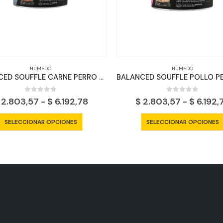
HÚMEDO
HÚMEDO
BALANCED SOUFFLE CARNE PERRO SENIOR
0
out of 5
0
out of 5
Rango
2.803,57
-
$
6.192,78
$
2.803,57
-
$
6.192,
de
Este producto tiene múltiples variantes. Las opciones se pueden elegir en la página de producto
precios:
SELECCIONAR OPCIONES
SELECCIONAR OPCIONES
desde
$ 2.803,57
hasta
$ 6.192,78