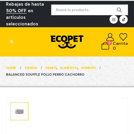
Rebajas de hasta
50% OFF
en
artículos
seleccionados
0
Carrito
0
HOME
TIENDA
PERRO
,
ALIMENTO
,
HÚMEDO
BALANCED SOUFFLE POLLO PERRO CACHORRO