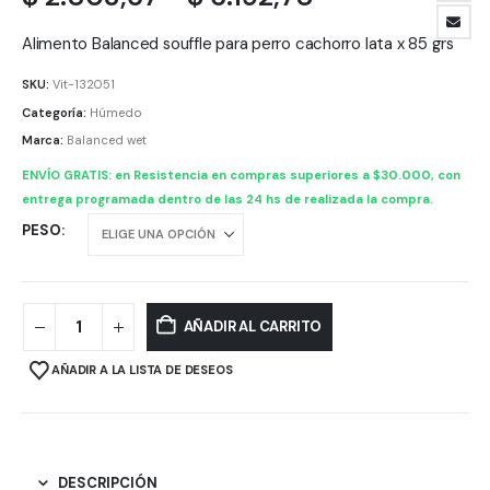
de
precios:
Alimento Balanced souffle para perro cachorro lata x 85 grs
desde
SKU:
Vit-132051
$ 2.803,57
Categoría:
Húmedo
hasta
Marca:
Balanced wet
$ 6.192,78
ENVÍO GRATIS: en Resistencia en compras superiores a $30.000, con
entrega programada dentro de las 24 hs de realizada la compra.
PESO
AÑADIR AL CARRITO
AÑADIR A LA LISTA DE DESEOS
DESCRIPCIÓN